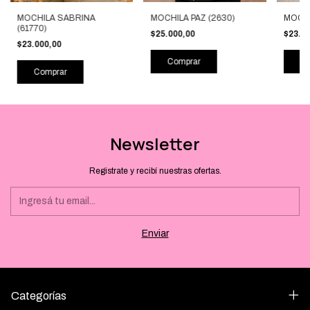
MOCHILA SABRINA
MOCHILA PAZ (2630)
MOCHI
(61770)
$25.000,00
$23.0
$23.000,00
Comprar
Co
Comprar
Newsletter
Registrate y recibí nuestras ofertas.
Categorías