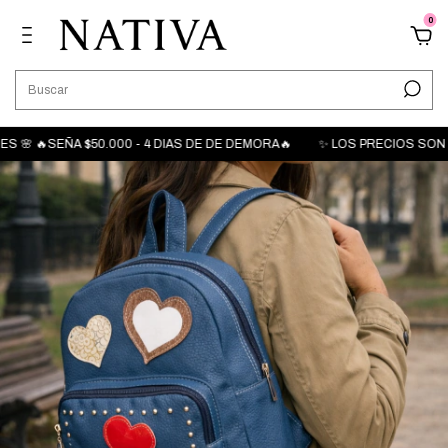
0
🌸 🔥SEÑA $50.000 - 4 DIAS DE DE DEMORA🔥
✨ LOS PRECIOS SON MÁ