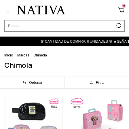
0
🌸 CANTIDAD DE COMPRA: 6 UNIDADES 🌸 🔥SEÑA $50.000 -
Inicio
.
Marcas
.
Chimola
Chimola
Ordenar
Filtrar