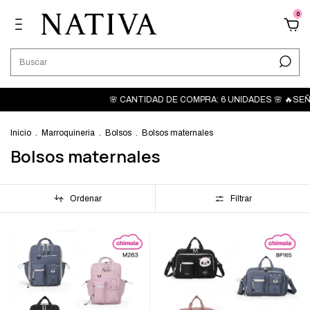
0
🌸 CANTIDAD DE COMPRA: 6 UNIDADES 🌸 🔥SEÑA $50.0
Inicio
.
Marroquineria
.
Bolsos
.
Bolsos maternales
Bolsos maternales
Ordenar
Filtrar