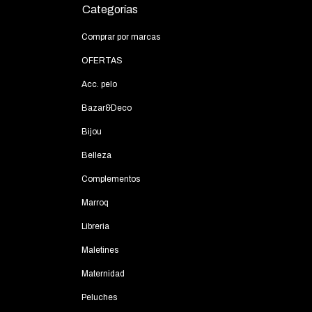
Categorías
Comprar por marcas
OFERTAS
Acc. pelo
Bazar&Deco
Bijou
Belleza
Complementos
Marroq
Libreria
Maletines
Maternidad
Peluches