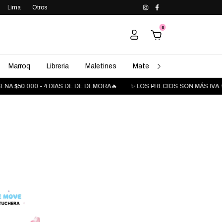
Lima
Otros
0
Marroq
Libreria
Maletines
Maternidad
Peluches
A $50.000 - 4 DIAS DE DE DEMORA🔥
✨ LOS PRECIOS SON MÁS IVA ✨