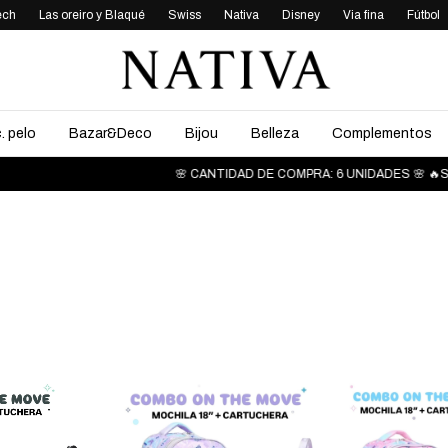
ech
Las oreiro y Blaqué
Swiss
Nativa
Disney
Via fina
Fútbol
. pelo
Bazar&Deco
Bijou
Belleza
Complementos
🌸 CANTIDAD DE COMPRA: 6 UNIDADES 🌸 🔥SEÑ