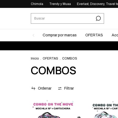
Chimola
Trendy y Muaa
Everlast, Discovery, Travel t
Comprar por marcas
OFERTAS
Acc
Inicio
.
OFERTAS
.
COMBOS
COMBOS
Ordenar
Filtrar