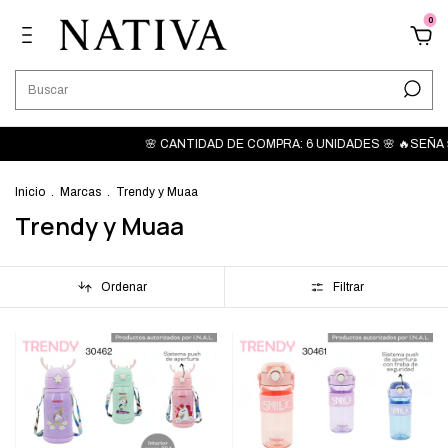
0
🌸 CANTIDAD DE COMPRA: 6 UNIDADES 🌸 🔥SEÑA $50.000
Inicio
.
Marcas
.
Trendy y Muaa
Trendy y Muaa
Ordenar
Filtrar