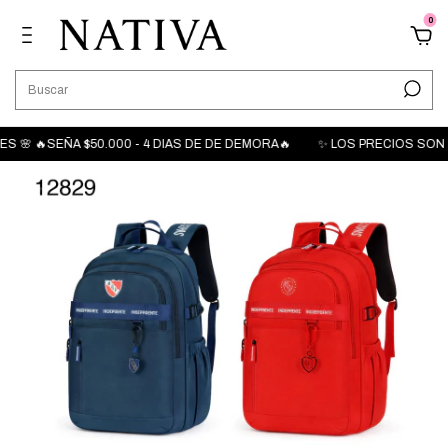
0
 🌸 🔥SEÑA $50.000 - 4 DIAS DE DE DEMORA🔥
✨ LOS PRECIOS SON M