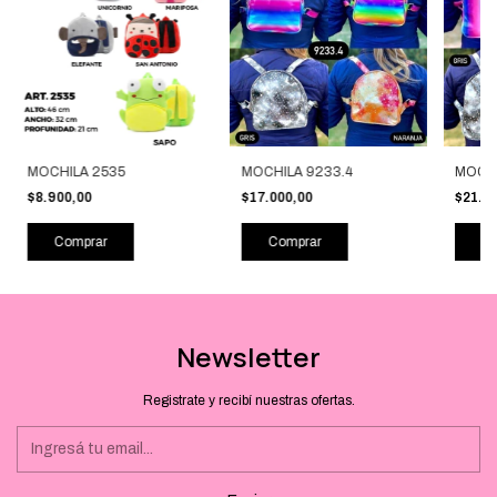
MOCHILA 2535
MOCHILA 9233.4
MOCHI
$8.900,00
$17.000,00
$21.5
Comprar
Comprar
Co
Newsletter
Registrate y recibí nuestras ofertas.